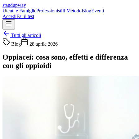
standupway
Utenti e Famiglie
Professionisti
Il Metodo
Blog
Eventi
Accedi
Fai il test
Tutti gli articoli
Blog
28 aprile 2026
Oppiacei: cosa sono, effetti e differenza
con gli oppioidi