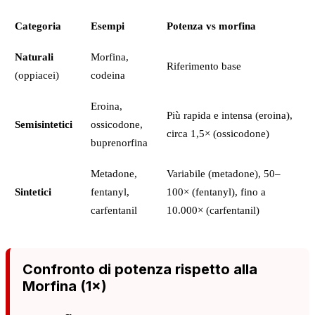
Categoria
Esempi
Potenza vs morfina
Naturali
Morfina,
Riferimento base
(oppiacei)
codeina
Eroina,
Più rapida e intensa (eroina),
Semisintetici
ossicodone,
circa 1,5× (ossicodone)
buprenorfina
Metadone,
Variabile (metadone), 50–
Sintetici
fentanyl,
100× (fentanyl), fino a
carfentanil
10.000× (carfentanil)
Confronto di potenza rispetto alla
Morfina (1×)