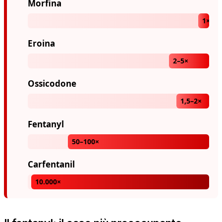
Morfina
1×
Eroina
2–5×
Ossicodone
1,5–2×
Fentanyl
50–100×
Carfentanil
10.000×