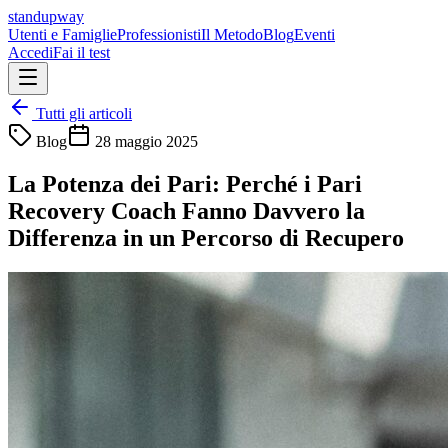
standupway
Utenti e Famiglie
Professionisti
Il Metodo
Blog
Eventi
Accedi
Fai il test
Tutti gli articoli
Blog
28 maggio 2025
La Potenza dei Pari: Perché i Pari
Recovery Coach Fanno Davvero la
Differenza in un Percorso di Recupero