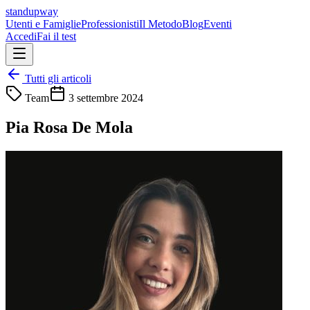
standupway
Utenti e Famiglie
Professionisti
Il Metodo
Blog
Eventi
Accedi
Fai il test
Tutti gli articoli
Team
3 settembre 2024
Pia Rosa De Mola