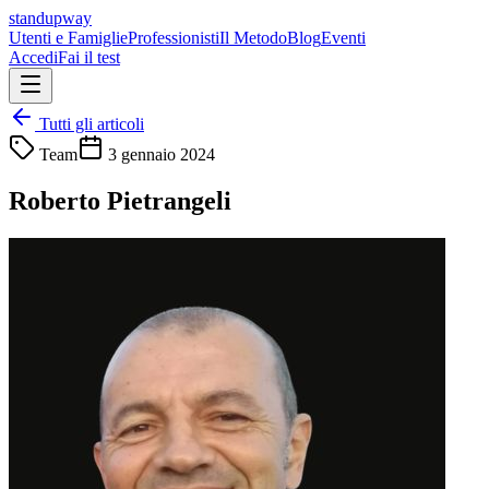
standupway
Utenti e Famiglie
Professionisti
Il Metodo
Blog
Eventi
Accedi
Fai il test
Tutti gli articoli
Team
3 gennaio 2024
Roberto Pietrangeli