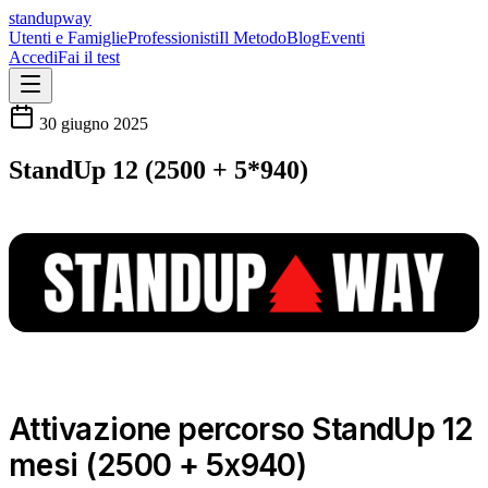
standupway
Utenti e Famiglie
Professionisti
Il Metodo
Blog
Eventi
Accedi
Fai il test
30 giugno 2025
StandUp 12 (2500 + 5*940)
Attivazione percorso StandUp 12
mesi (2500 + 5x940)