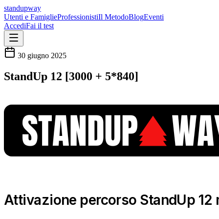
standupway
Utenti e Famiglie
Professionisti
Il Metodo
Blog
Eventi
Accedi
Fai il test
30 giugno 2025
StandUp 12 [3000 + 5*840]
Attivazione percorso StandUp 12 m