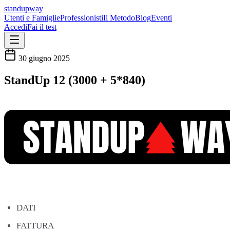
standupway
Utenti e Famiglie
Professionisti
Il Metodo
Blog
Eventi
Accedi
Fai il test
30 giugno 2025
StandUp 12 (3000 + 5*840)
DATI
FATTURA