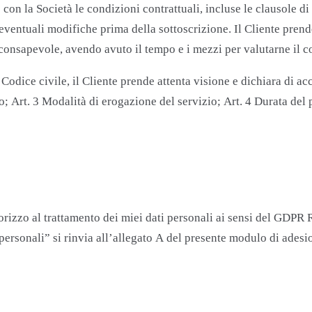
on la Società le condizioni contrattuali, incluse le clausole di p
 eventuali modifiche prima della sottoscrizione. Il Cliente prend
e consapevole, avendo avuto il tempo e i mezzi per valutarne il 
del Codice civile, il Cliente prende attenta visione e dichiara di 
io; Art. 3 Modalità di erogazione del servizio; Art. 4 Durata del 
orizzo al trattamento dei miei dati personali ai sensi del GDP
personali” si rinvia all’allegato A del presente modulo di adesi