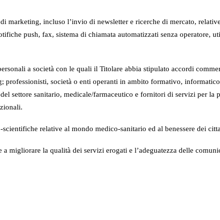
arketing, incluso l’invio di newsletter e ricerche di mercato, relative a
ifiche push, fax, sistema di chiamata automatizzati senza operatore, util
rsonali a società con le quali il Titolare abbia stipulato accordi commer
; professionisti, società o enti operanti in ambito formativo, informatico/
del settore sanitario, medicale/farmaceutico e fornitori di servizi per la p
zionali.
co-scientifiche relative al mondo medico-sanitario ed al benessere dei citt
te a migliorare la qualità dei servizi erogati e l’adeguatezza delle comun