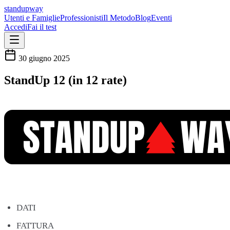
standupway
Utenti e Famiglie
Professionisti
Il Metodo
Blog
Eventi
Accedi
Fai il test
30 giugno 2025
StandUp 12 (in 12 rate)
DATI
FATTURA