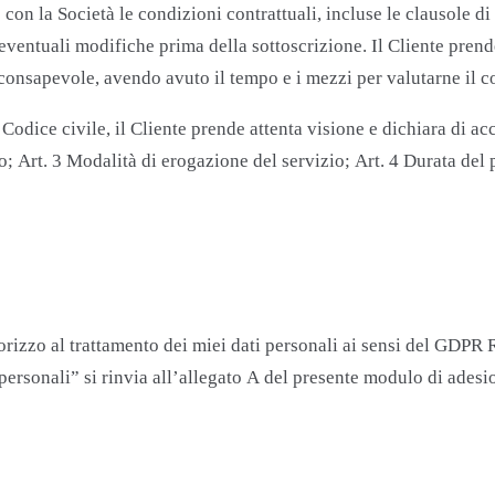
on la Società le condizioni contrattuali, incluse le clausole di p
 eventuali modifiche prima della sottoscrizione. Il Cliente prend
e consapevole, avendo avuto il tempo e i mezzi per valutarne il 
del Codice civile, il Cliente prende attenta visione e dichiara di 
io; Art. 3 Modalità di erogazione del servizio; Art. 4 Durata del 
orizzo al trattamento dei miei dati personali ai sensi del GDP
personali” si rinvia all’allegato A del presente modulo di adesi