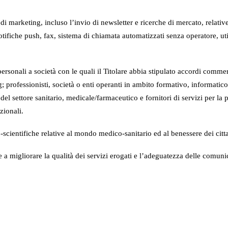
arketing, incluso l’invio di newsletter e ricerche di mercato, relative a
ifiche push, fax, sistema di chiamata automatizzati senza operatore, util
rsonali a società con le quali il Titolare abbia stipulato accordi commer
; professionisti, società o enti operanti in ambito formativo, informatico/
del settore sanitario, medicale/farmaceutico e fornitori di servizi per la p
zionali.
co-scientifiche relative al mondo medico-sanitario ed al benessere dei citt
te a migliorare la qualità dei servizi erogati e l’adeguatezza delle comun