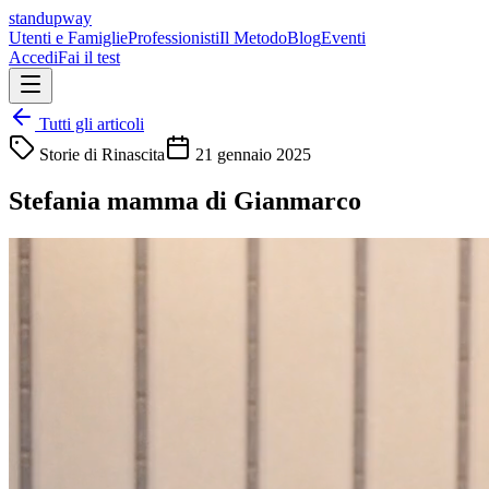
standupway
Utenti e Famiglie
Professionisti
Il Metodo
Blog
Eventi
Accedi
Fai il test
Tutti gli articoli
Storie di Rinascita
21 gennaio 2025
Stefania mamma di Gianmarco