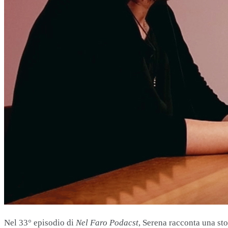
Nel 33° episodio di
Nel Faro Podacst
, Serena racconta una sto