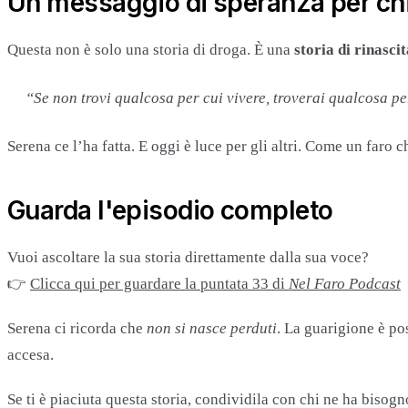
Un messaggio di speranza per chi
Questa non è solo una storia di droga. È una
storia di rinasci
“Se non trovi qualcosa per cui vivere, troverai qualcosa pe
Serena ce l’ha fatta. E oggi è luce per gli altri. Come un faro 
Guarda l'episodio completo
Vuoi ascoltare la sua storia direttamente dalla sua voce?
👉
Clicca qui per guardare la puntata 33 di
Nel Faro
Podcast
Serena ci ricorda che
non si nasce perduti
. La guarigione è po
accesa.
Se ti è piaciuta questa storia, condividila con chi ne ha biso