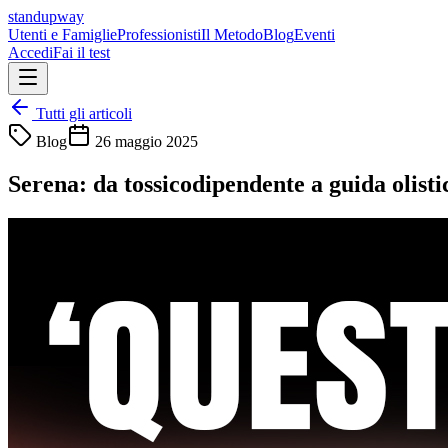
standupway
Utenti e Famiglie
Professionisti
Il Metodo
Blog
Eventi
Accedi
Fai il test
Tutti gli articoli
Blog
26 maggio 2025
Serena: da tossicodipendente a guida olisti