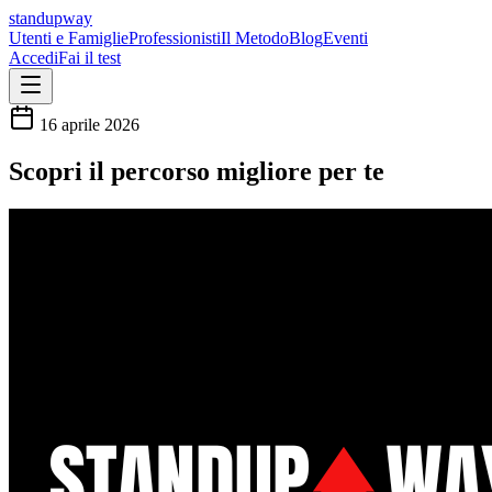
standupway
Utenti e Famiglie
Professionisti
Il Metodo
Blog
Eventi
Accedi
Fai il test
16 aprile 2026
Scopri il percorso migliore per te