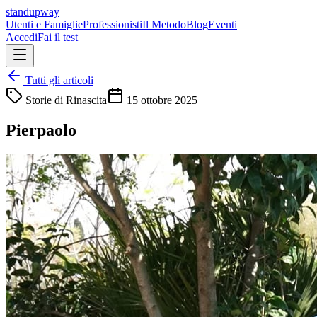
standupway
Utenti e Famiglie
Professionisti
Il Metodo
Blog
Eventi
Accedi
Fai il test
Tutti gli articoli
Storie di Rinascita
15 ottobre 2025
Pierpaolo