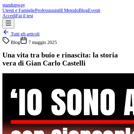
standupway
Utenti e Famiglie
Professionisti
Il Metodo
Blog
Eventi
Accedi
Fai il test
Tutti gli articoli
Blog
7 maggio 2025
Una vita tra buio e rinascita: la storia
vera di Gian Carlo Castelli