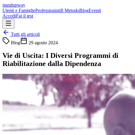
standupway
Utenti e Famiglie
Professionisti
Il Metodo
Blog
Eventi
Accedi
Fai il test
Tutti gli articoli
Blog
29 agosto 2024
Vie di Uscita: I Diversi Programmi di
Riabilitazione dalla Dipendenza