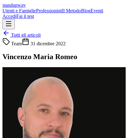
standupway
Utenti e Famiglie
Professionisti
Il Metodo
Blog
Eventi
Accedi
Fai il test
Tutti gli articoli
Team
31 dicembre 2022
Vincenzo Maria Romeo