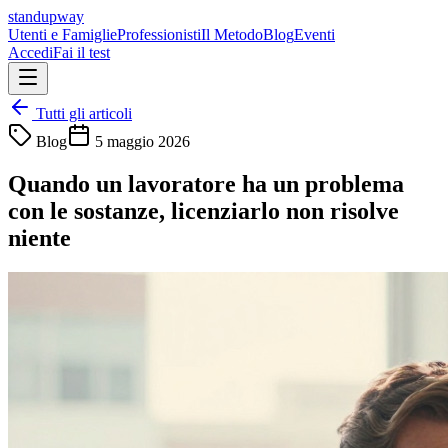
standupway
Utenti e Famiglie
Professionisti
Il Metodo
Blog
Eventi
Accedi
Fai il test
Tutti gli articoli
Blog
5 maggio 2026
Quando un lavoratore ha un problema
con le sostanze, licenziarlo non risolve
niente