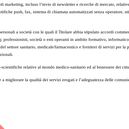
arketing, incluso l’invio di newsletter e ricerche di mercato, relative a
ifiche push, fax, sistema di chiamata automatizzati senza operatore, util
rsonali a società con le quali il Titolare abbia stipulato accordi commer
; professionisti, società o enti operanti in ambito formativo, informatico/
del settore sanitario, medicale/farmaceutico e fornitori di servizi per la p
zionali.
co-scientifiche relative al mondo medico-sanitario ed al benessere dei citt
te a migliorare la qualità dei servizi erogati e l’adeguatezza delle comun