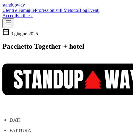
standupway
Utenti e Famiglie
Professionisti
Il Metodo
Blog
Eventi
Accedi
Fai il test
3 giugno 2025
Pacchetto Together + hotel
DATI
FATTURA