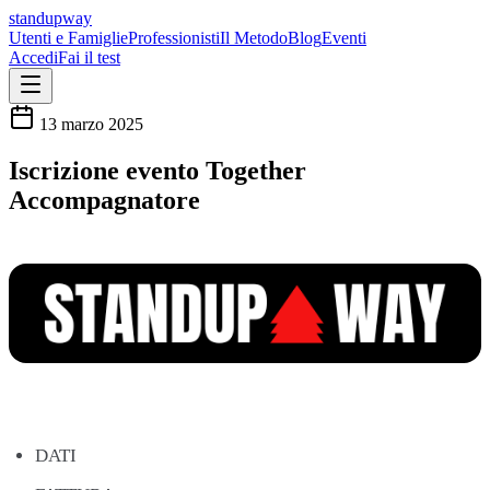
standupway
Utenti e Famiglie
Professionisti
Il Metodo
Blog
Eventi
Accedi
Fai il test
13 marzo 2025
Iscrizione evento Together
Accompagnatore
DATI