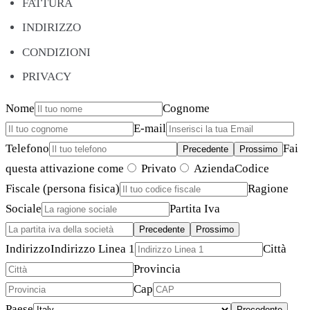
FATTURA
INDIRIZZO
CONDIZIONI
PRIVACY
Nome
Cognome
E-mail
Telefono
Fai
Precedente
Prossimo
questa attivazione come
Privato
Azienda
Codice
Fiscale (persona fisica)
Ragione
Sociale
Partita Iva
Precedente
Prossimo
Indirizzo
Indirizzo Linea 1
Città
Provincia
Cap
Paese
Precedente