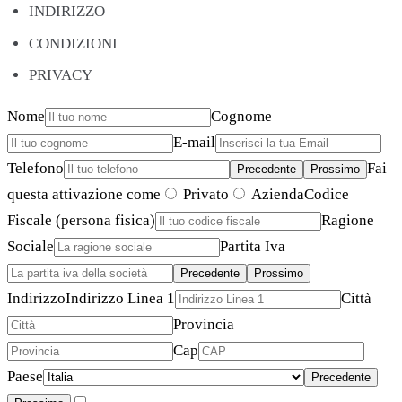
INDIRIZZO
CONDIZIONI
PRIVACY
Nome
Cognome
E-mail
Telefono
Fai
Precedente
Prossimo
questa attivazione come
Privato
Azienda
Codice
Fiscale (persona fisica)
Ragione
Sociale
Partita Iva
Precedente
Prossimo
Indirizzo
Indirizzo Linea 1
Città
Provincia
Cap
Paese
Precedente