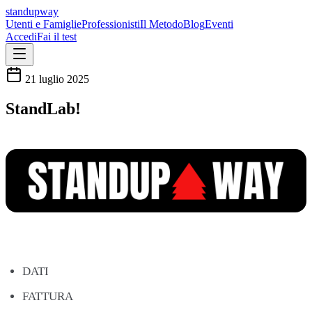
standupway
Utenti e Famiglie
Professionisti
Il Metodo
Blog
Eventi
Accedi
Fai il test
21 luglio 2025
StandLab!
DATI
FATTURA